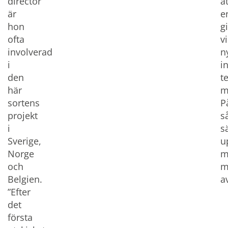
director
at
är
e
hon
g
ofta
v
involverad
n
i
i
den
t
här
m
sortens
P
projekt
s
i
s
Sverige,
u
Norge
m
och
m
Belgien.
a
”Efter
det
första