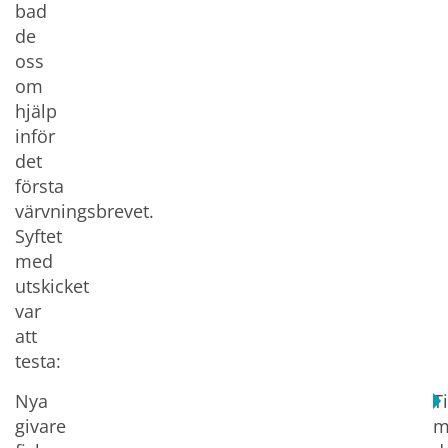
bad
de
oss
om
hjälp
inför
det
första
värvningsbrevet.
Syftet
med
utskicket
var
att
testa:
Nya
T
givare
m