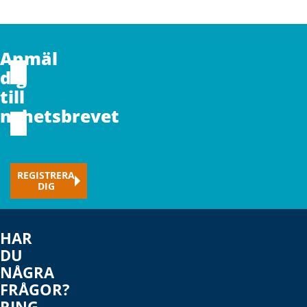
CAPTCHA
Anmäl
Förnamn
dig
till
nyhetsbrevet
E-
mail
(Obligatoriskt)
REGISTRERA
DIG
HAR
DU
NÅGRA
FRÅGOR?
RING