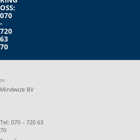
OSS:
070
-
720
63
70
Mindwize BV
Tel: 070 – 720 63
70