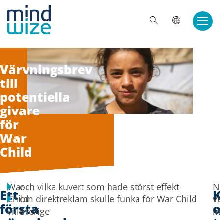
Doorgaan naar inhoud
Värvningsbrev
till
potentiella
givare
för
War
Child
War
och vilka kuvert som hade störst effekt
N
Ett
Child
om direktreklam skulle funka för War Child
v
första
ville
Sverige
i