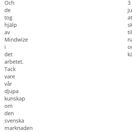
Och
3
de
j
tog
at
hjälp
s
av
ti
Mindwize
n
i
o
det
k
arbetet.
Tack
vare
vår
djupa
kunskap
om
den
svenska
marknaden