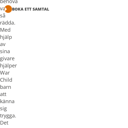
behöva
vara
BOKA ETT SAMTAL
så
rädda.
Med
hjälp
av
sina
givare
hjälper
War
Child
barn
att
känna
sig
trygga.
Det