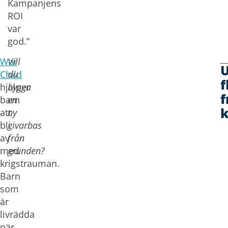
Kampanjens
ROI
var
god.”
War
Vill
Child
du
f
hjälper
bygga
f
barn
en
att
ny
bli
givarbas
av
från
med
grunden?
krigstrauman.
Barn
som
är
livrädda
när