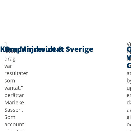
”I
V
Kampanjresultat
Om Mindwize & Sverige
stora
h
drag
i
C
var
i
resultatet
at
som
b
väntat,”
u
berättar
e
Marieke
d
Sassen.
a
Som
g
account
o