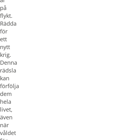
är
på
flykt.
Rädda
för
ett
nytt
krig.
Denna
rädsla
kan
förfölja
dem
hela
livet,
även
när
våldet