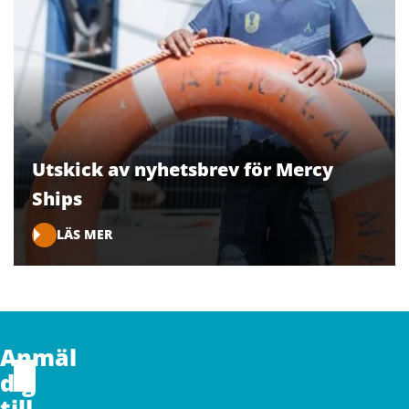
Utskick av nyhetsbrev för Mercy
Ships
LÄS MER
CAPTCHA
Anmäl
Förnamn
dig
till