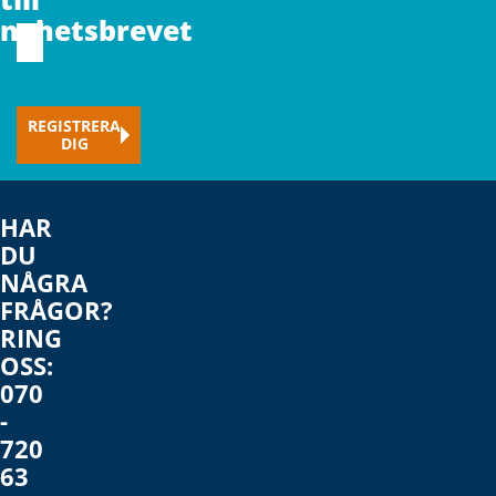
nyhetsbrevet
E-
mail
(Obligatoriskt)
REGISTRERA
DIG
HAR
DU
NÅGRA
FRÅGOR?
RING
OSS:
070
-
720
63