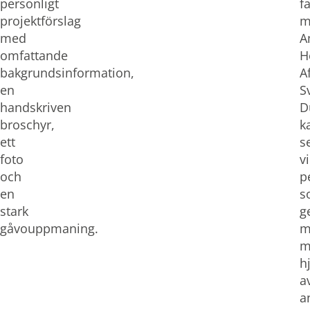
personligt
fa
projektförslag
m
med
A
omfattande
H
bakgrundsinformation,
A
en
S
handskriven
D
broschyr,
k
ett
s
foto
v
och
p
en
s
stark
g
gåvouppmaning.
m
m
h
a
a