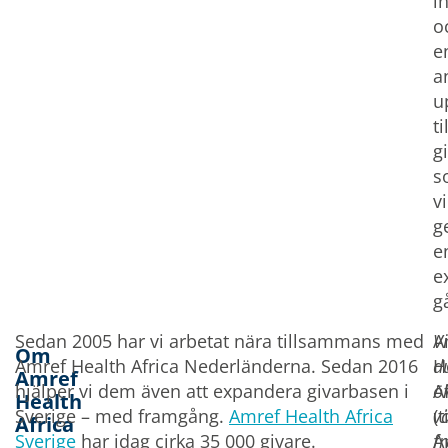
i
o
e
a
u
ti
g
s
vi
g
e
e
g
Sedan 2005 har vi arbetat nära tillsammans med
A
Vi
Om
Amref Health Africa Nederländerna. Sedan 2016
H
d
Amref
hjälper vi dem även att expandera givarbasen i
A
ö
Health
Sverige – med framgång.
Amref Health Africa
(
v
Africa
Sverige
har idag cirka 35 000 givare.
A
f