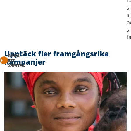
f
s
s
o
s
f
Upptäck fler framgångsrika
BOKA
kampanjer
ETT
SAMTAL