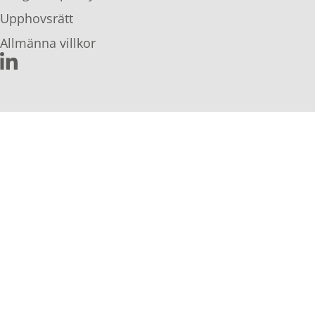
Upphovsrätt
Allmänna villkor