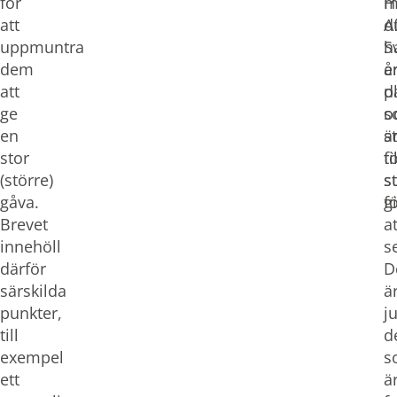
för
m
H
att
d
A
uppmuntra
h
S
dem
e
å
att
d
p
ge
s
o
en
ä
s
stor
ti
f
(större)
s
s
gåva.
f
g
Brevet
at
innehöll
s
därför
D
särskilda
ä
punkter,
j
till
d
exempel
s
ett
ä