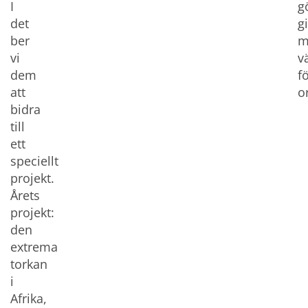
I
g
det
g
ber
m
vi
v
dem
f
att
o
bidra
till
ett
speciellt
projekt.
Årets
projekt:
den
extrema
torkan
i
Afrika,