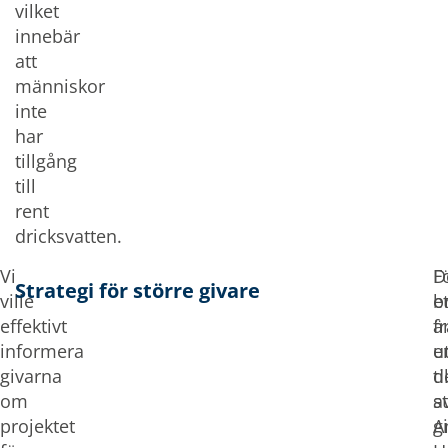
vilket
innebär
att
människor
inte
har
tillgång
till
rent
dricksvatten.
Vi
F
D
Strategi för större givare
ville
et
b
effektivt
f
ä
informera
u
e
givarna
ti
d
om
s
a
projektet
g
A