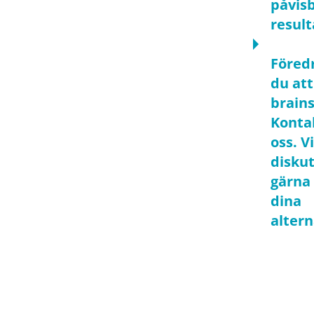
påvis
result
Föred
du att
brain
Konta
oss. Vi
disku
gärna
dina
altern