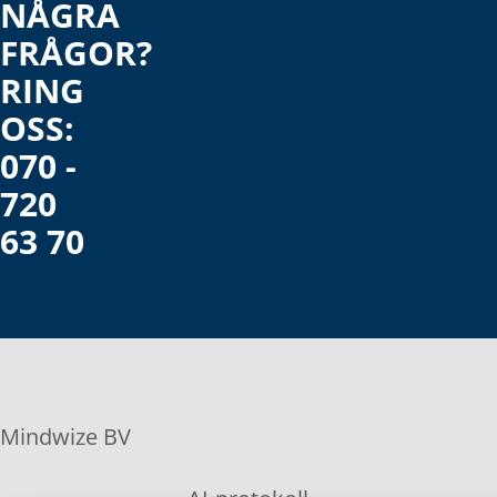
NÅGRA
FRÅGOR?
RING
OSS:
070 -
720
63 70
Mindwize BV