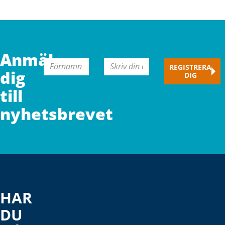
CAPTCHA
Anmäl
Förnamn
E-
REGISTRERA
dig
DIG
mail
(Obligatorisk
till
nyhetsbrevet
HAR
DU