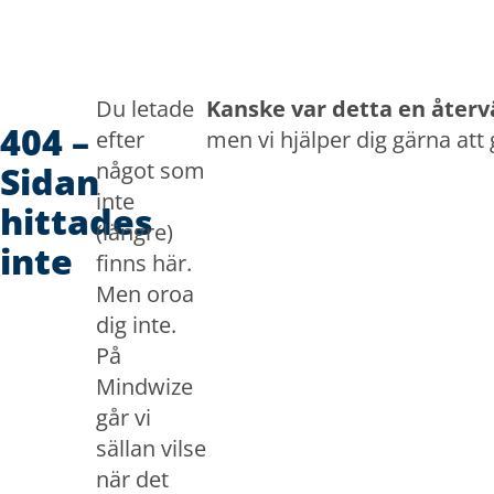
Doorgaan naar inhoud
Du letade
Kanske var detta en åter
404 –
efter
men vi hjälper dig gärna at
något som
Sidan
inte
hittades
(längre)
inte
finns här.
Men oroa
dig inte.
På
Mindwize
går vi
sällan vilse
när det