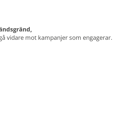
vändsgränd,
t gå vidare mot kampanjer som engagerar.