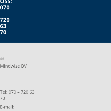
OSS:
070
-
720
63
70
Mindwize BV
Tel: 070 – 720 63
70
E-mail: