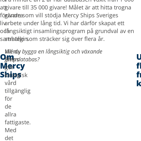
att
givare till 35 000 givare! Målet är att hitta trogna
förändra
givare som vill stödja Mercy Ships Sveriges
liv
arbete under lång tid. Vi har därför skapat ett
och
långsiktigt insamlingsprogram på grundval av en
samhällen.
strategi som sträcker sig över flera år.
Mercy
Vill du bygga en långsiktig och växande
Om
Ships
givardatabas?
Mercy
f
gör
Ships
f
kirurgisk
vård
tillgänglig
för
de
allra
fattigaste.
Med
det