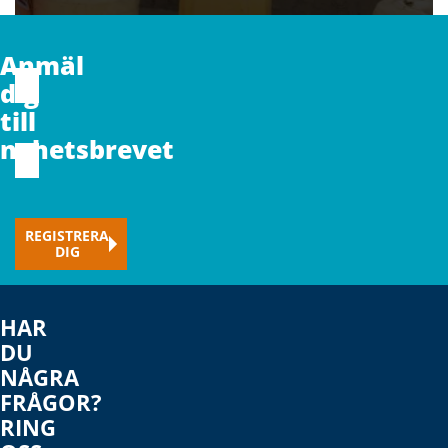
CAPTCHA
Anmäl
Förnamn
dig
till
nyhetsbrevet
E-
mail
(Obligatoriskt)
REGISTRERA
DIG
HAR
DU
NÅGRA
FRÅGOR?
RING